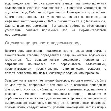
вод; подсчитаны эксплуатационные запасы на многочисленных
водозаборных участках: Колпашевское и Советское месторождения
подземных вод, Соболином, Гураринском, Пионерном и др. участках.
Кроме того, оценены эксплуатационные запасы соленых вод на
нефтяных месторождениях ОАО «Томскнефть» ВНК (Первомайское,
Оленье и др. месторождения). Выполнены работы по обоснованию
утилизации соленых подземных вод на Верхне-Салатском
месторождении.
Оценка защищенности подземных вод
Возможность загрязнения подземных вод с поверхности земли в
значительной степени определяется защищенностью водоносных
горизонтов. Под защищенностью водоносного горизонта от
загрязнения понимается его перекрытость отложениями,
препятствующими проникновению загрязняющих веществ с
поверхности земли или из вышележащего водоносного горизонта.
Защищенность зависит от многих факторов, которые можно разбить
на две группы: природные и техногенные. К основным природным
факторам относятся: глубина до уровня подземных вод, наличие в
разрезе и мощность слабопроницаемых пород, литология и
сорбционные свойства пород, соотношение уровней исследуемого и
вышележащего водоносных горизонтов. К техногенным факторам,
прежде всего, следует отнести условия нахождения загрязняющих